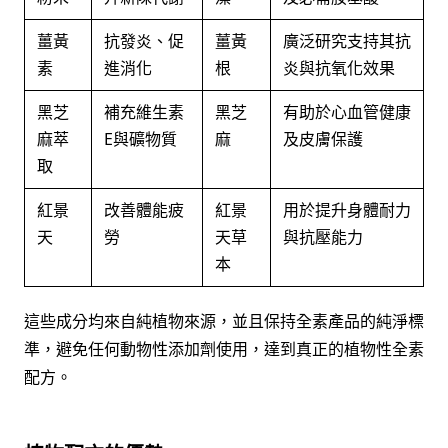
薑黃
抗發炎、促
薑黃
廣泛研究支持其抗
素
進消化
根
炎與抗氧化效果
黑芝
補充維生素
黑芝
有助於心血管健康
麻萃
E與礦物質
麻
及皮膚保護
取
紅景
改善體能疲
紅景
用於提升身體耐力
天
勞
天草
與抗壓能力
本
這些成分均來自純植物來源，並且保持全素產品的純淨標
準，避免任何動物性添加劑使用，達到真正的植物性全素
配方。