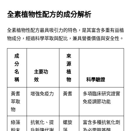
全素植物性配方的成分解析
全素植物性配方最具吸引力的特色，是其富含多重有益植
物成分，經過科學萃取與配比，兼具營養價值與安全性。
成
來
分
源
名
主要功
植
稱
效
物
科學驗證
黃耆
增強免疫力
黃耆
多項臨床研究證實
萃取
免疫調節功能
物
綠藻
抗氧化、提
螺旋
富含多種抗氧化劑
粉末
升新陳代謝
藻
及必需胺基酸