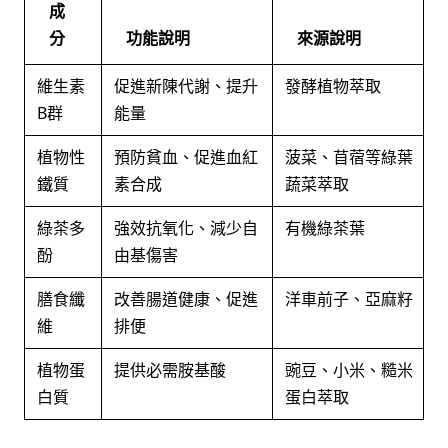
成
分
功能說明
來源說明
維生素
促進新陳代謝、提升
發酵植物萃取
B群
能量
植物性
預防貧血、促進血紅
菠菜、苜蓿等綠葉
鐵質
素合成
蔬菜萃取
綠茶多
強效抗氧化、減少自
有機綠茶葉
酚
由基傷害
膳食纖
改善腸道健康、促進
洋車前子、亞麻籽
維
排便
植物蛋
提供必需胺基酸
豌豆、小米、糙米
白質
蛋白萃取