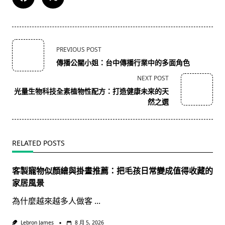
<span
PREVIOUS POST
class="nav-
傳播公關小姐：台中傳播行業中的多面角色
subtitle
NEXT POST
screen-
光量生物科技全素植物性配方：打造健康未來的天
reader-
然之選
text">Page</span>
RELATED POSTS
客製寵物似顏繪與掛畫推薦：把毛孩日常變成值得收藏的
家居風景
為什麼越來越多人做客
...
Lebron James
8 月 5, 2026