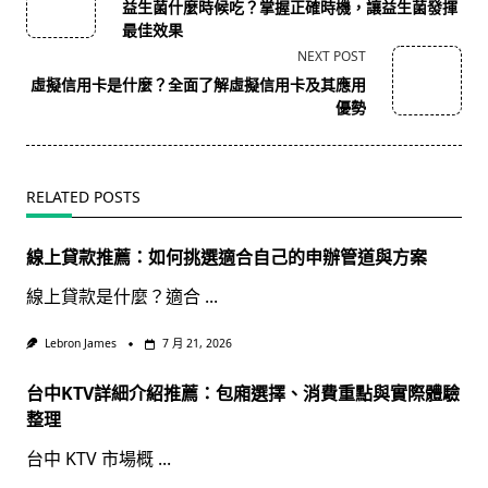
class="nav-
益生菌什麼時候吃？掌握正確時機，讓益生菌發揮
subtitle
最佳效果
screen-
NEXT POST
reader-
虛擬信用卡是什麼？全面了解虛擬信用卡及其應用
text">Page</span>
優勢
RELATED POSTS
線上貸款推薦：如何挑選適合自己的申辦管道與方案
線上貸款是什麼？適合
...
Lebron James
7 月 21, 2026
台中KTV詳細介紹推薦：包廂選擇、消費重點與實際體驗
整理
台中 KTV 市場概
...