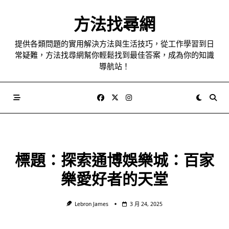
Skip
to
方法找尋網
content
提供各類問題的實用解決方法與生活技巧，從工作學習到日
常疑難，方法找尋網幫你輕鬆找到最佳答案，成為你的知識
導航站！
標題：探索通博娛樂城：百家
樂愛好者的天堂
Lebron James
3 月 24, 2025