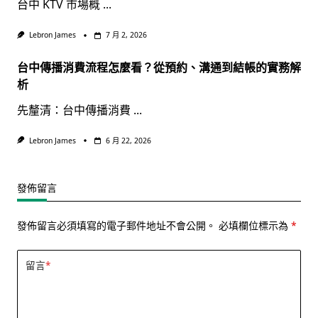
台中 KTV 市場概
...
Lebron James
7 月 2, 2026
台中傳播消費流程怎麼看？從預約、溝通到結帳的實務解
析
先釐清：台中傳播消費
...
Lebron James
6 月 22, 2026
發佈留言
發佈留言必須填寫的電子郵件地址不會公開。
必填欄位標示為
*
留言
*