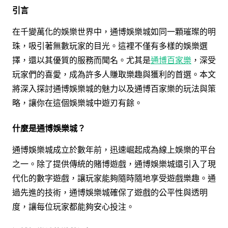
引言
在千變萬化的娛樂世界中，通博娛樂城如同一顆璀璨的明
珠，吸引著無數玩家的目光。這裡不僅有多樣的娛樂選
擇，還以其優質的服務而聞名。尤其是
通博百家樂
，深受
玩家們的喜愛，成為許多人賺取樂趣與獲利的首選。本文
將深入探討通博娛樂城的魅力以及通博百家樂的玩法與策
略，讓你在這個娛樂城中遊刃有餘。
什麼是通博娛樂城？
通博娛樂城成立於數年前，迅速崛起成為線上娛樂的平台
之一。除了提供傳統的賭博遊戲，通博娛樂城還引入了現
代化的數字遊戲，讓玩家能夠隨時隨地享受遊戲樂趣。通
過先進的技術，通博娛樂城確保了遊戲的公平性與透明
度，讓每位玩家都能夠安心投注。