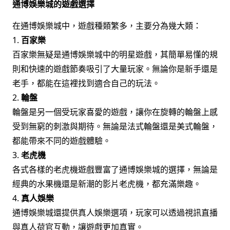
通博娛樂城的遊戲選擇
在通博娛樂城中，遊戲種類繁多，主要分為幾大類：
1.
百家樂
百家樂無疑是通博娛樂城中的明星遊戲，其簡單易懂的規
則和快速的遊戲節奏吸引了大量玩家。無論你是新手還是
老手，都能在這裡找到適合自己的玩法。
2.
輪盤
輪盤是另一個受玩家喜愛的遊戲，讓你在旋轉的輪盤上感
受到無窮的刺激與期待。無論是法式輪盤還是美式輪盤，
都能帶來不同的遊戲體驗。
3.
老虎機
各式各樣的老虎機遊戲豐富了通博娛樂城的選擇，無論是
經典的水果機還是新潮的影片老虎機，都充滿樂趣。
4.
真人娛樂
通博娛樂城還提供真人娛樂選項，玩家可以透過視訊直播
與真人荷官互動，讓遊戲更加真實。