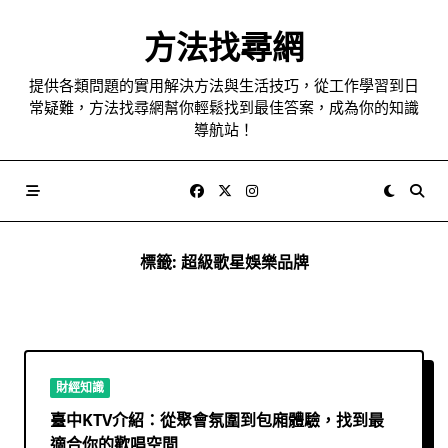
Skip
to
方法找尋網
content
提供各類問題的實用解決方法與生活技巧，從工作學習到日
常疑難，方法找尋網幫你輕鬆找到最佳答案，成為你的知識
導航站！
標籤:
超級歌星娛樂品牌
財經知識
臺中KTV介紹：從聚會氛圍到包廂體驗，找到最
適合你的歡唱空間