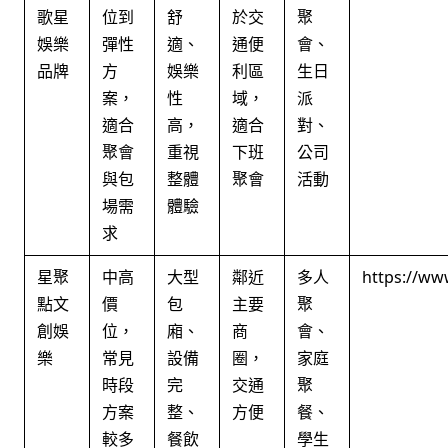
歌星
位到
舒
於交
聚
娛樂
彈性
適、
通便
會、
品牌
方
娛樂
利區
生日
案，
性
域，
派
適合
高，
適合
對、
聚會
重視
下班
公司
與包
整體
聚會
活動
場需
體驗
求
星聚
中高
大型
鄰近
多人
https://ww
點文
價
包
主要
聚
創娛
位，
廂、
商
會、
樂
常見
設備
圈，
家庭
時段
完
交通
聚
方案
整、
方便
餐、
較多
餐飲
學生