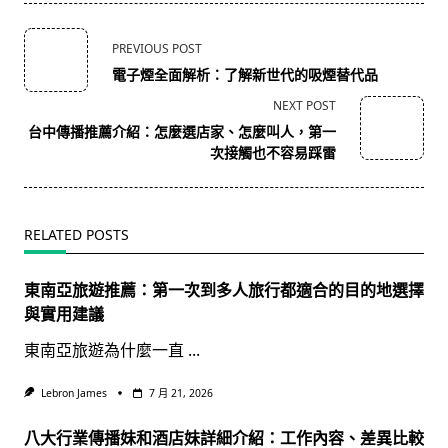
<span
PREVIOUS POST
class="nav-
電子煙全面解析：了解新世代的吸煙替代品
subtitle
NEXT POST
screen-
台中傳播推薦介紹：怎麼選店家、怎麼叫人，第一
reader-
次接觸也不容易踩雷
text">Page</span>
RELATED POSTS
東南亞旅遊推薦：第一次到多人旅行都適合的目的地選擇
與實用建議
東南亞旅遊為什麼一直
...
Lebron James
7 月 21, 2026
八大行業傳播妹和酒店妹詳細介紹：工作內容、差異比較