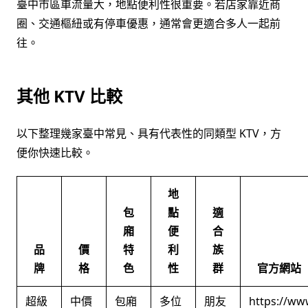
臺中市區車流量大，地點便利性很重要。若店家靠近商
圈、交通樞紐或有停車優惠，通常會更適合多人一起前
往。
其他 KTV 比較
以下整理幾家臺中常見、具有代表性的同類型 KTV，方
便你快速比較。
地
包
點
適
廂
便
合
品
價
特
利
族
牌
格
色
性
群
官方網站
超級
中價
包廂
多位
朋友
https://ww