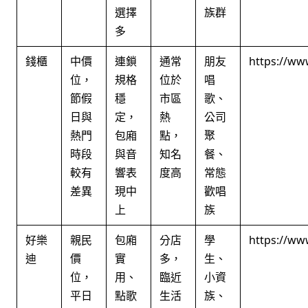
選擇
族群
多
錢櫃
中價
連鎖
通常
朋友
https://ww
位，
規格
位於
唱
節假
穩
市區
歌、
日與
定，
熱
公司
熱門
包廂
點，
聚
時段
與音
知名
餐、
較有
響表
度高
常態
差異
現中
歡唱
上
族
好樂
親民
包廂
分店
學
https://ww
迪
價
實
多，
生、
位，
用、
臨近
小資
平日
點歌
生活
族、