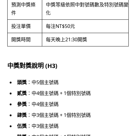
預測中獎條
中獎等級依照中對號碼數及特別號碼變
件
化
投注單價
每注NT$50元
開獎時間
每天晚上21:30開獎
中獎對獎說明 (H3)
頭獎
：中5個主號碼
貳獎
：中4個主號碼 + 1個特別號碼
參獎
：中4個主號碼
肆獎
：中3個主號碼 + 1個特別號碼
伍獎
：中3個主號碼