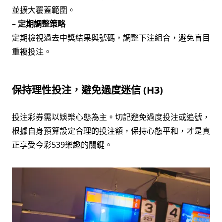
並擴大覆蓋範圍。
–
定期調整策略
定期檢視過去中獎結果與號碼，調整下注組合，避免盲目
重複投注。
保持理性投注，避免過度迷信 (H3)
投注彩券需以娛樂心態為主。切記避免過度投注或追號，
根據自身預算設定合理的投注額，保持心態平和，才是真
正享受今彩539樂趣的關鍵。