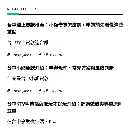
RELATED POSTS
台中線上貸款推薦：小額借貸怎麼選，申請前先看懂這些
重點
台中線上貸款適合誰？
...
Lebron James
7 月 10, 2026
台中小額貸款介紹：申辦條件、常見方案與風險判斷
什麼是台中小額貸款？
...
Lebron James
6 月 24, 2026
台中KTV叫傳播怎麼玩才好玩介紹：舒適體驗與尊重原則
並重
在台中享受夜生活，K
...