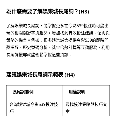
為什麼需要了解娛樂城長尾詞？(H3)
了解娛樂城長尾詞，能掌握更多在今彩539投注時可能出
現的相關關鍵字與趨勢，增加找到有效投注建議、優惠與
策略的機會。例如：很多娛樂城會提供今彩539的即時開
獎提醒、歷史號碼分析、獎金倍數計算等互動服務，利用
長尾詞搜尋就能輕鬆掌握這些資訊。
建議娛樂城長尾詞示範表 (H4)
長尾詞範例
用途說明
台灣娛樂城今彩539投注技
尋找投注策略與技巧文
巧
章