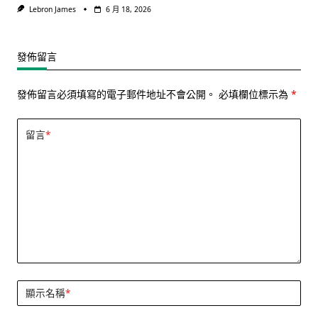
Lebron James
6 月 18, 2026
發佈留言
發佈留言必須填寫的電子郵件地址不會公開。
必填欄位標示為
*
留言
*
顯示名稱
*