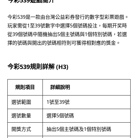
今彩539遊戲簡介
今彩539是一款由台灣公益彩券發行的數字型彩票遊戲。
玩家需從1至39號數字中選擇5個號碼投注，每期开奖時
從39個號碼中隨機抽出5個主號碼與1個特別號碼，若選
擇的號碼與開出的號碼相符則可獲得相對應的獎金。
今彩539規則詳解 (H3)
規則項目
詳細說明
選號範圍
1號至39號
選號數量
選擇5個號碼
開獎方式
抽出5個主號碼及1個特別號碼