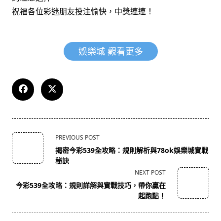
祝福各位彩迷朋友投注愉快，中獎連連！
娛樂城 觀看更多
<span
PREVIOUS POST
class="nav-
揭密今彩539全攻略：規則解析與78ok娛樂城實戰
subtitle
秘訣
screen-
NEXT POST
reader-
今彩539全攻略：規則詳解與實戰技巧，帶你贏在
text">Page</span>
起跑點！