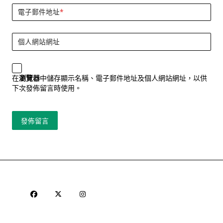
電子郵件地址
*
個人網站網址
在
瀏覽器
中儲存顯示名稱、電子郵件地址及個人網站網址，以供
下次發佈留言時使用。