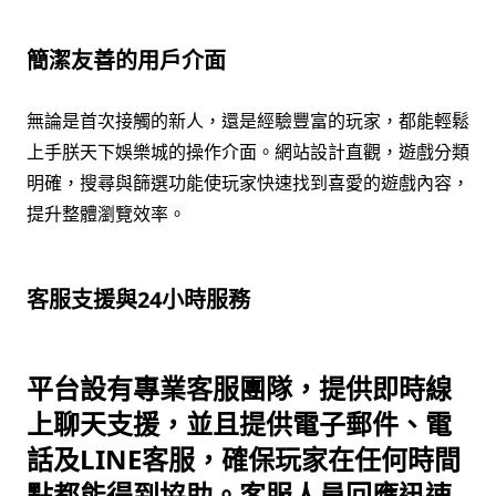
簡潔友善的用戶介面
無論是首次接觸的新人，還是經驗豐富的玩家，都能輕鬆
上手朕天下娛樂城的操作介面。網站設計直觀，遊戲分類
明確，搜尋與篩選功能使玩家快速找到喜愛的遊戲內容，
提升整體瀏覽效率。
客服支援與24小時服務
平台設有專業客服團隊，提供即時線
上聊天支援，並且提供電子郵件、電
話及LINE客服，確保玩家在任何時間
點都能得到協助。客服人員回應迅速