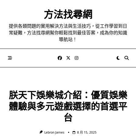
Skip
to
方法找尋網
content
提供各類問題的實用解決方法與生活技巧，從工作學習到日
常疑難，方法找尋網幫你輕鬆找到最佳答案，成為你的知識
導航站！
朕天下娛樂城介紹：優質娛樂
體驗與多元遊戲選擇的首選平
台
Lebron James
8 月 15, 2025