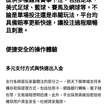
美式足球、籃球、賽馬及網球等。不
論是單場投注還是串關玩法，平台均
具備賠率更新快速，讓投注過程順暢
且刺激。
便捷安全的操作體驗
多元支付方式與快速出入金
支付系統是玩家最關注的部分之一，朕天下娛樂城支持多
種存款與提現方式，包括信用卡、網路銀行轉帳、電子錢
包等，交易過程透明迅速。此外，平台採用高級加密技術
確保用戶資金安全，杜絕資安風險。