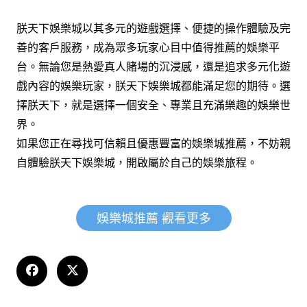
朕天下娛樂城以其多元的遊戲選擇、便捷的操作體驗及完
善的客戶服務，成為眾多玩家心目中值得推薦的娛樂平
台。無論您是熱愛真人賭場的沉浸感，還是追求多元化遊
戲內容的娛樂玩家，朕天下娛樂城都能滿足您的期待。選
擇朕天下，就是選擇一個安全、專業且充滿樂趣的娛樂世
界。
如果您正在尋找可信賴且優惠豐富的娛樂城推薦，不妨親
自體驗朕天下娛樂城，開啟屬於自己的娛樂旅程。
娛樂城推薦 觀看更多