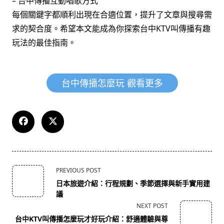
– 台中傳播互動唱歌方式
每個關鍵字都順利出現在合適位置，提升了文章與搜尋需
求的契合度。希望本文能成為你探索台中KTV叫傳播有趣
玩法的最佳指南。
台中傳播怎麼玩 觀看更多
<span
PREVIOUS POST
class="nav-
日本旅遊介紹：行程規劃、季節選擇與新手實用建
subtitle
議
screen-
NEXT POST
reader-
台中KTV叫傳播怎麼玩才好玩介紹：舒適體驗與尊