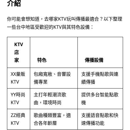
介紹
你可能會想知道，去哪家KTV玩叫傳播最適合？以下整理
一些台中地區受歡迎的KTV與其特色設備：
KTV
店
家
特色
傳播設備
XX量販
包廂寬敞、音響設
支援手機點歌與連
KTV
備專業
續傳播
YY時尚
主打年輕潮流歌
提供多台智能點歌
KTV
曲，環境時尚
機
ZZ經典
歌曲種類豐富，適
支援語音點歌和快
KTV
合各年齡層
速傳播功能