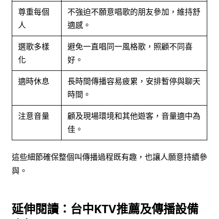
尊重每個
不強迫不願意唱歌的朋友參加，維持舒
人
適感。
選歌多樣
避免一直唱同一風格歌，照顧不同喜
化
好。
適時休息
長時間傳播容易疲累，安排暫停與聊天
時間。
注意音量
顧及現場環境和其他遊客，音量適中為
佳。
這些細節確保整個叫傳播過程既有趣，也讓人願意持續參
與。
延伸閱讀：台中KTV推薦及傳播設備