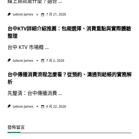
線上貸款是什麼？適合
...
Lebron James
7 月 21, 2026
台中KTV詳細介紹推薦：包廂選擇、消費重點與實際體驗
整理
台中 KTV 市場概
...
Lebron James
7 月 2, 2026
台中傳播消費流程怎麼看？從預約、溝通到結帳的實務解
析
先釐清：台中傳播消費
...
Lebron James
6 月 22, 2026
發佈留言