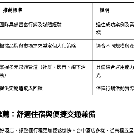
推薦標準
說明
團隊具備豐富行銷及媒體經驗
過往成功案例及
標
根據品牌與市場需求製定個人化策略
適合不同規模與
掌握多元媒體管道（社群、影音、線下活
具備綜合運用能
動）
光
提供定期追蹤與回饋
保障行銷活動實
推薦：舒適住宿與便捷交通兼備
好酒店，讓整個行程更加輕鬆愉快。台中酒店多樣，從高檔五星