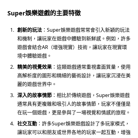
Super娛樂遊戲的主要特徵
創新的玩法
：Super娛樂遊戲常常會引入新穎的玩法
和機制，讓玩家在遊戲中體驗到新鮮感。例如，許多
遊戲會結合AR（增強現實）技術，讓玩家在現實環
境中體驗遊戲。
精美的視覺效果
：這類遊戲通常重視畫面質量，使用
高解析度的圖形和精細的藝術設計，讓玩家沉浸在美
麗的遊戲世界中。
深入的故事情節
：相比於傳統遊戲，Super娛樂遊戲
通常具有更複雜和吸引人的故事情節，玩家不僅僅是
在玩一個遊戲，更是參與了一場視覺和情感的旅程。
社交互動
：許多Super娛樂遊戲設計了多玩家模式，
讓玩家可以和朋友或世界各地的玩家一起互動，增強