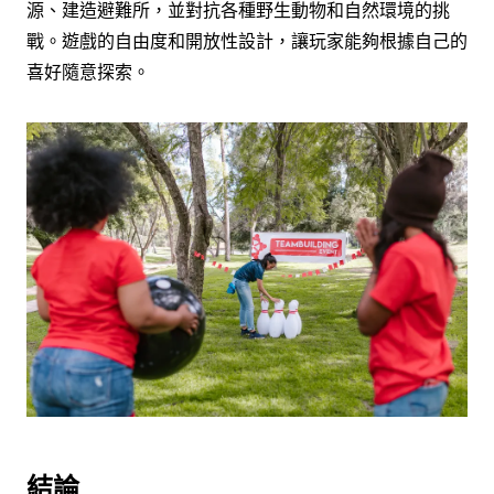
源、建造避難所，並對抗各種野生動物和自然環境的挑
戰。遊戲的自由度和開放性設計，讓玩家能夠根據自己的
喜好隨意探索。
結論