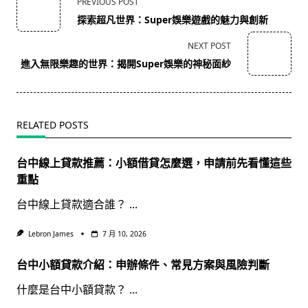
PREVIOUS POST
class="nav-
探索超凡世界：Super娛樂遊戲的魅力與創新
subtitle
screen-
NEXT POST
reader-
進入無限樂趣的世界：揭開Super娛樂的神秘面紗
text">Page</span>
RELATED POSTS
台中線上貸款推薦：小額借貸怎麼選，申請前先看懂這些
重點
台中線上貸款適合誰？
...
Lebron James
7 月 10, 2026
台中小額貸款介紹：申辦條件、常見方案與風險判斷
什麼是台中小額貸款？
...