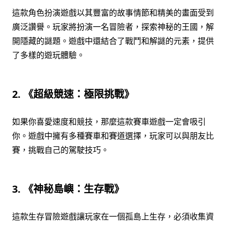
這款角色扮演遊戲以其豐富的故事情節和精美的畫面受到
廣泛讚譽。玩家將扮演一名冒險者，探索神秘的王國，解
開隱藏的謎題。遊戲中還結合了戰鬥和解謎的元素，提供
了多樣的遊玩體驗。
2. 《超級競速：極限挑戰》
如果你喜愛速度和競技，那麼這款賽車遊戲一定會吸引
你。遊戲中擁有多種賽車和賽道選擇，玩家可以與朋友比
賽，挑戰自己的駕駛技巧。
3. 《神秘島嶼：生存戰》
這款生存冒險遊戲讓玩家在一個孤島上生存，必須收集資