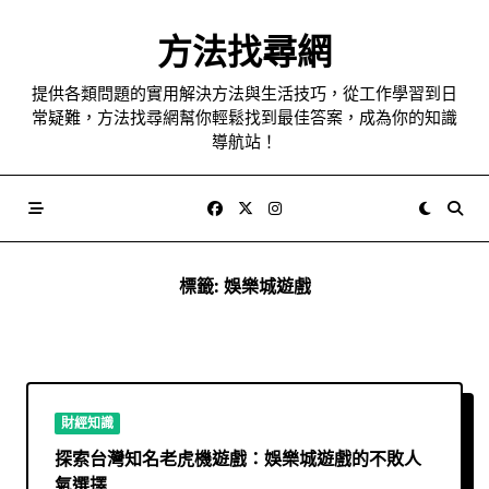
Skip
to
方法找尋網
content
提供各類問題的實用解決方法與生活技巧，從工作學習到日
常疑難，方法找尋網幫你輕鬆找到最佳答案，成為你的知識
導航站！
標籤:
娛樂城遊戲
財經知識
探索台灣知名老虎機遊戲：娛樂城遊戲的不敗人
氣選擇