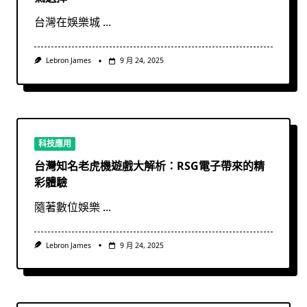
台灣在娛樂城
...
Lebron James
9 月 24, 2025
科技應用
台灣知名老虎機遊戲大解析：RSG電子帶來的精
彩體驗
隨著數位娛樂
...
Lebron James
9 月 24, 2025