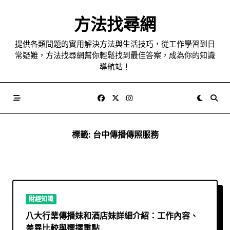
Skip
to
方法找尋網
content
提供各類問題的實用解決方法與生活技巧，從工作學習到日
常疑難，方法找尋網幫你輕鬆找到最佳答案，成為你的知識
導航站！
標籤:
台中傳播傳照服務
財經知識
八大行業傳播妹和酒店妹詳細介紹：工作內容、
差異比較與選擇重點